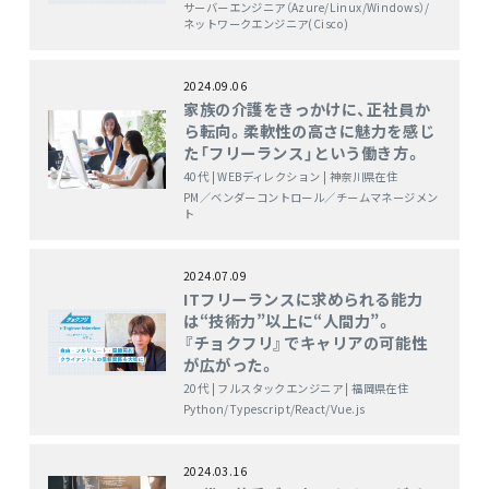
サーバーエンジニア（Azure/Linux/Windows）/
ネットワークエンジニア(Cisco)
2024.09.06
家族の介護をきっかけに、正社員か
ら転向。柔軟性の高さに魅力を感じ
た「フリーランス」という働き方。
40代 | WEBディレクション | 神奈川県在住
PM／ベンダーコントロール／チームマネージメン
ト
2024.07.09
ITフリーランスに求められる能力
は“技術力”以上に“人間力”。
『チョクフリ』でキャリアの可能性
が広がった。
20代 | フルスタックエンジニア | 福岡県在住
Python/Typescript/React/Vue.js
2024.03.16