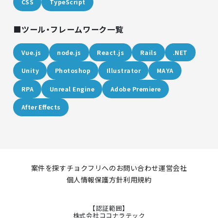
CSS
TypeScript
ツール・フレームワーク一覧
Vue.js
node.js
React.js
Rails
.NET
Unity
Photoshop
Illustrator
MAYA
RPA
Unreal Engine
Adobe Premiere
After Effects
案件を探す
チョクフリへのお問い合わせ
運営会社
個人情報保護方針
利用規約
【認証範囲】
株式会社ココナラテック