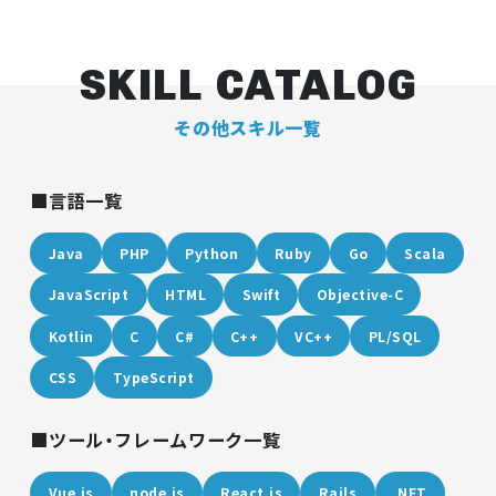
SKILL CATALOG
その他スキル一覧
言語一覧
Java
PHP
Python
Ruby
Go
Scala
JavaScript
HTML
Swift
Objective-C
Kotlin
C
C#
C++
VC++
PL/SQL
CSS
TypeScript
ツール・フレームワーク一覧
Vue.js
node.js
React.js
Rails
.NET